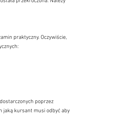
została przekroczona. Należy
zamin praktyczny. Oczywiście,
ycznych:
 dostarczonych poprzez
in jaką kursant musi odbyć aby