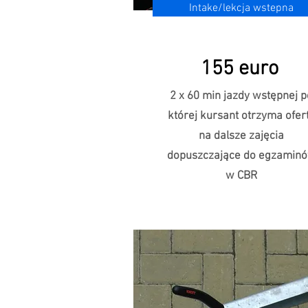
Intake/lekcja wstepna
155 euro
2 x 60 min jazdy wstępnej p
której kursant otrzyma ofer
na dalsze zajęcia
dopuszczające do egzamin
w CBR