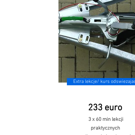
Extra lekcje/ kurs odswiezaja
233 euro
3 x 60 min lekcji
praktycznych