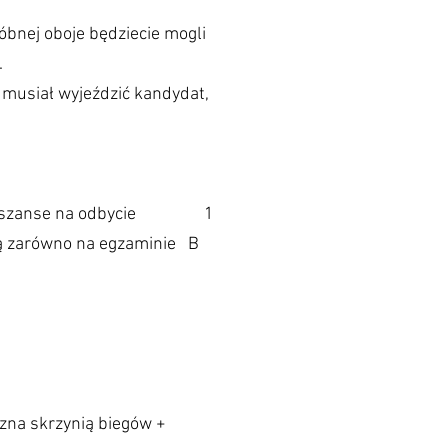
bnej oboje będziecie mogli
.
e musiał wyjeździć kandydat,
ększe szanse na odbycie 1
ną zarówno na egzaminie B
zna skrzynią biegów +