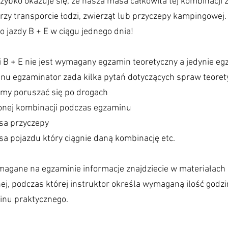
ybko okazuje się, że nasza masa całkowita tej kombinacji 
zy transporcie łodzi, zwierząt lub przyczepy kampingowej.
 jazdy B + E w ciągu jednego dnia!
i B + E nie jest wymagany egzamin teoretyczny a jedynie eg
nu egzaminator zada kilka pytań dotyczących spraw teoret
my poruszać się po drogach
zonej kombinacji podczas egzaminu
asa przyczepy
sa pojazdu który ciągnie daną kombinację etc.
ymagane na egzaminie informacje znajdziecie w materiałach
nej, podczas której instruktor określa wymaganą ilość godz
inu praktycznego.