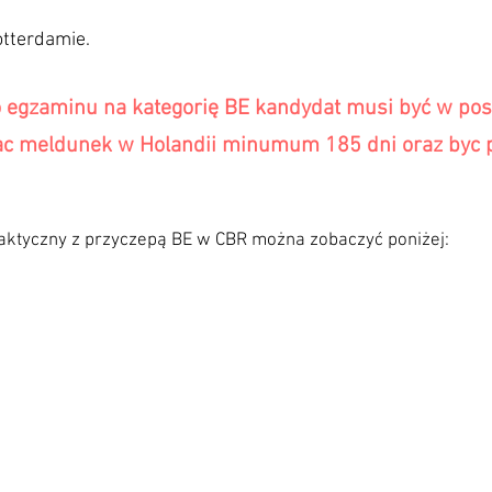
otterdamie.
o egzaminu na kategorię BE kandydat musi być w po
ac meldunek w Holandii minumum 185 dni oraz byc p
aktyczny z przyczepą BE w CBR można zobaczyć poniżej: