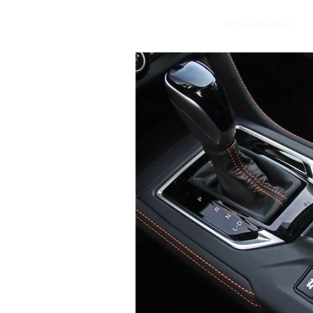
Home
Oferta
Przyczepa B+E
2