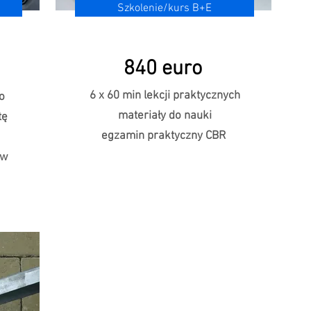
Szkolenie/kurs B+E
840 euro
6 x 60 min lekcji praktycznych
o
materiały do nauki
tę
egzamin praktyczny CBR
ów