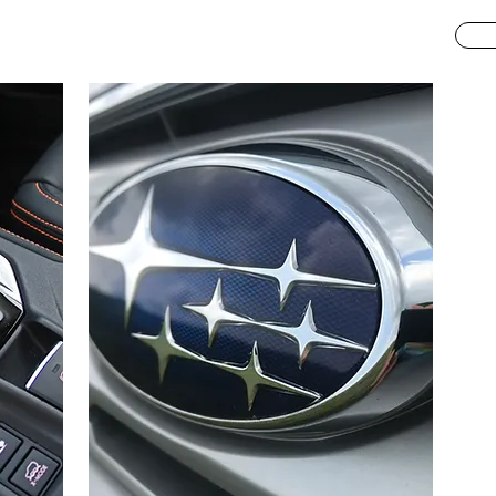
S
todrive
Praktyczne info
Media
O nas
Contact
Blog