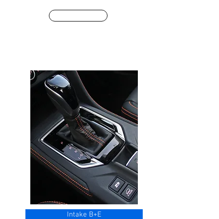
Winkel
Intake B+E