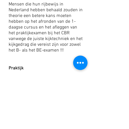
Mensen die hun rijbewijs in
Nederland hebben behaald zouden in
theorie een betere kans moeten
hebben op het afronden van de 1-
daagse cursus en het afleggen van
het praktijkexamen bij het CBR
vanwege de juiste kijktechniek en het
kijkgedrag die vereist zijn voor zowel
het B- als het BE-examen !!!
Praktijk
De lessen voor BE-categorieën vinden
meestal plaats in Rotterdam, Schiedam
!!!
Precies op de plekken waar kan jij
officiele CBR praktijkexamen
verwachten.
De auto die de rijschool aanbiedt in de
categorie BE is een Subaru Outback